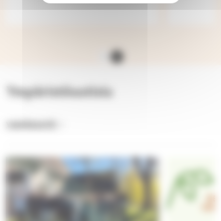
Ympäristöuutisia
YMPÄRISTÖ