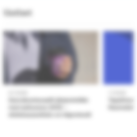
Uutiset
8.7.2026
1.7.2026
Seurakuntavaalit järjestetään
Tapahtuma
marraskuussa 2026 –
Raumalaise
ehdokasasettelu on käynnissä!