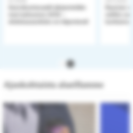
8.7.2026
20.11.2022
Seurakuntavaalit järjestetään
Rauman se
marraskuussa 2026 –
valittu uu
ehdokasasettelu on käynnissä!
luottamus
Ajankohtaista alueillamme