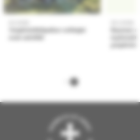
8.5.2026
30.3.2026
Ympäristökilpailun voittajat
Rauman se
ovat selvillä!
myönnettii
ympäristö