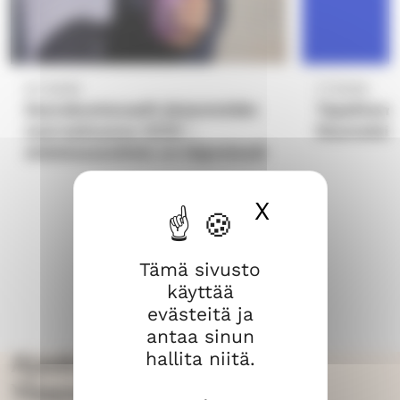
8.7.2026
1.7.2026
Seurakuntavaalit järjestetään
Tapahtuma
marraskuussa 2026 –
Raumalaise
ehdokasasettelu on käynnissä!
X
Piilota ev
Tämä sivusto
käyttää
evästeitä ja
antaa sinun
hallita niitä.
Ajankohtaista
Yhteisvastuukeräyksestä