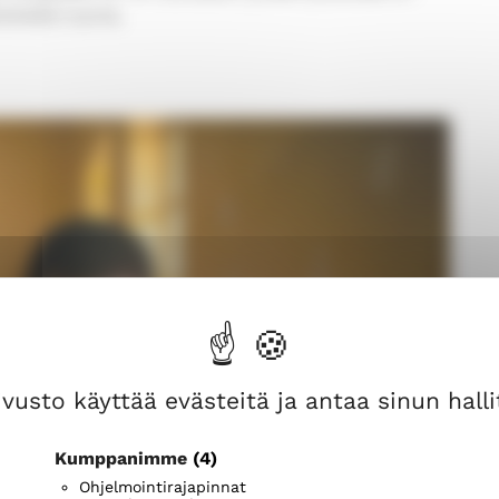
sineitä nuoria.
vusto käyttää evästeitä ja antaa sinun hallit
Kumppanimme
(4)
Ohjelmointirajapinnat