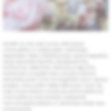
Musiikki voi olla myös muuta, sillä sopivaa
urkumusiikkia on todella paljon. Mainittujen
kappaleiden lisäksi vihkitilaisuuteen sopivia kappaleita
löytyy esimerkiksi Bachilta, Mendelssohnilta,
Guilmant’lta, Waltherilta, Widorilta ja Gigout’lta.
Kanttoreilta voi pyytää myös urkuimprovisointia
esimerkiksi jonkin virren tai hengellisen laulun teeman
pohjalta. Urkumusiikin lisäksi häämarssit voivat olla
myös muuta kirkkoon soveltuvaa soitinmusiikkia tai
urkumusiikin ja instrumenttien yhdistelmiä.
Instrumentaalimusiikista on mahdollista tehdä myös
urkusovituksia.