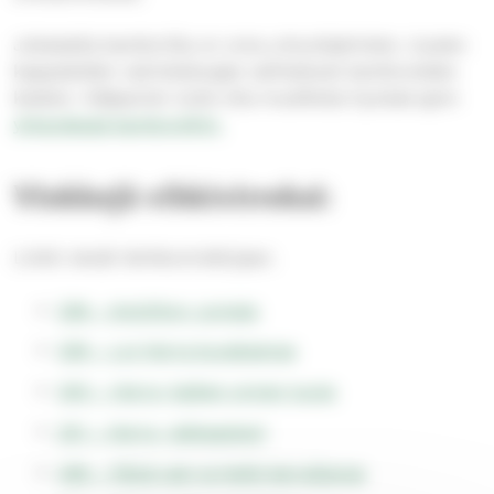
Jokaisella kanttorilla on oma urkuohjelmisto. Uusien
kappaleiden valmisteluajat vaihtelevat kanttoreiden
kesken. Hääparien tulisi olla musiikista hyvissä ajoin
yhteydessä kanttoreihin.
Vinkkejä vihkivirreksi:
Linkit vievät Verkkovirsikirjaan.
238 – Avioliiton Jumala
239 – Loi Herra kuvaksensa
240 – Herra, kaiken onnen tuoja
241 – Herra, rakkaastani
338 – Päivä vain ja hetki kerrallansa