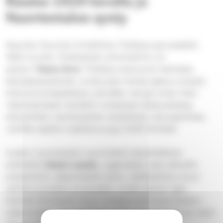
Rauma 1920-luvulla ja
Nuortentalon synty ​
Rauman Nuorten Kristillinen Yhdistys perustettiin
1920-luvulla. Yhdistyksen johtohahmo oli
pastori
Tauno Ervo
. Yhdistys kokoontui Vanhalla
kansalaisopistolla, mutta pian heräsi ajatus omasta
kokoontumispaikasta ryhmälle. Varoja oman tilan
rakentamiseen kerättiin erilaisissa tilaisuuksissa,
esimerkiksi rukoilevaisten kesäisissä rukousjuhlissa.
Juhlille saattoi osallistua jopa 4000 ihmistä. ​
Uuden nuorisotalon suunnitteli helsinkiläinen
arkkitehti
Ilmari Launis
. Jugendtalo sopi silloisiin
ympäröiviin rakennuksiin hyvin. Hallikadulta muut
vanhat puutalot on purettu, mutta saman ajan
henkeä edustavat muun muassa Seminaarinkadun
rakennukset. Nuortentalon yksi kutsumanimi on ollut