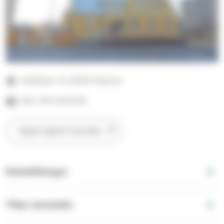
Hallikatu 12, 26100 Rauma
Max 120 henkilöä
Näytä sijainti kartalla
Esteettömyys
Tilan varustelu