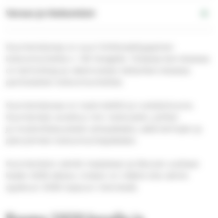
Varaus ja tiedustelut
Nuortentalossa on suuri kirkkosalityyppinen
kokoontumistila n. 120 hengelle. Toisessa kerroksessa
on kerhotiloja ja rakennuksen kellarikerroksessa
partiolaisten kokoontumistilat.
Nuortentalossa on myös keittiö ja ruokailuhuone.
Nuortentalo soveltuu mm. kokousten, juhlien
ja muistotilaisuuksien pitopaikaksi, sekä kerhojen ja
pienryhmien kokoontumispaikaksi.
Nuortentalon seinät maalataan ja ikkunat uusitaan
kesän 2026 aikana. Urakan on määrä olla valmis
syyskuun 2026 loppuun mennessä.