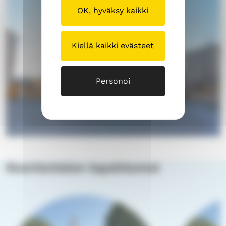
OK, hyväksy kaikki
Kiellä kaikki evästeet
Personoi
h
t
Nuortentalon tapahtumat
t
p
s
:
/