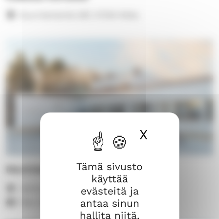
Suurniementie 287, 27340 Reila
X
Piilota ev
Tämä sivusto
Meriristi
käyttää
Varhontie 14, 26200 Rauma
evästeitä ja
antaa sinun
Max 220 henkilöä
hallita niitä.