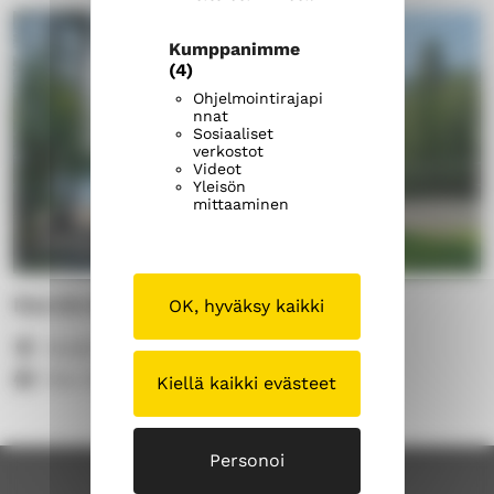
Kumppanimme
(4)
Ohjelmointirajapi
nnat
Sosiaaliset
verkostot
Videot
Yleisön
mittaaminen
Narvin kesäkoti
OK, hyväksy kaikki
Kesäkodinpolk 238, 27230 Lappi
Max 48 henkilöä
Kiellä kaikki evästeet
Personoi