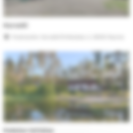
Karvatti
Postiosoite: Karvatti/Kirkkokatu 2, 26100 Rauma
Kukolan leirialue