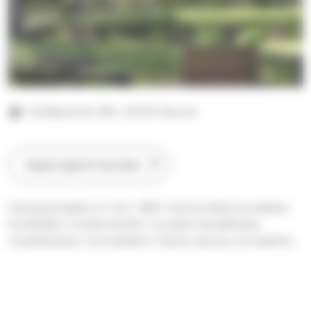
Kodisjoentie 284, 26720 Rauma
Näytä sijainti kartalla
Hautausmaalla on mm. 1964 merionnettomuudessa
kuolleiden muistomerkki, muualle haudattujen
muistelualue, tunnukseton hauta-alue ja uurnalehto.