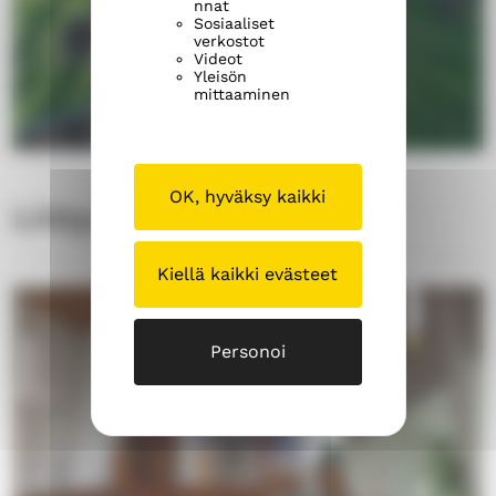
nnat
/
Sosiaaliset
verkostot
/
Videot
r
Yleisön
mittaaminen
a
u
m
h
a
t
OK, hyväksy kaikki
n
t
Liittyvät tilat
s
p
e
s
Kiellä kaikki evästeet
u
:
r
/
a
/
Personoi
k
r
u
a
n
u
t
m
a
a