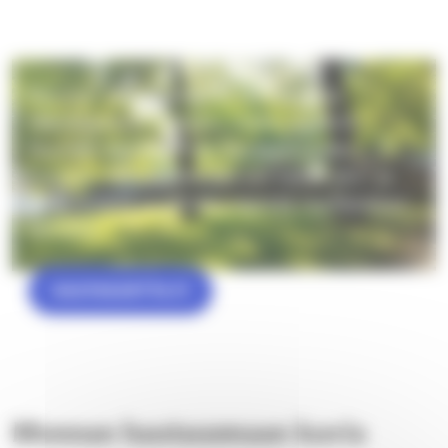
Hautakartta -palvelusta voi
etsiä hautapaikkoja
Rauman seurakunnassa on käytössä
hautakartta.fi -palvelu, josta voi etsiä
Rauman seurakunnan hautausmaiden
hautoja. Hakupalvelusta voi hakea etu- ja
sukunimellä ja palvelu näyttää hautapaikan
kartalla.
HAUTAKARTTA.FI
Monnan hautausmaan kuvia