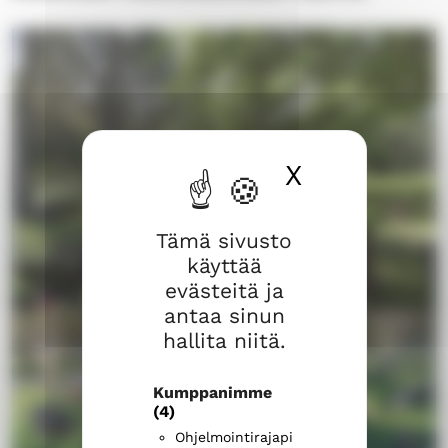
X
Piilota ev
Tämä sivusto
käyttää
evästeitä ja
antaa sinun
h
hallita niitä.
t
t
Kumppanimme
p
(4)
s
Ohjelmointirajapi
: