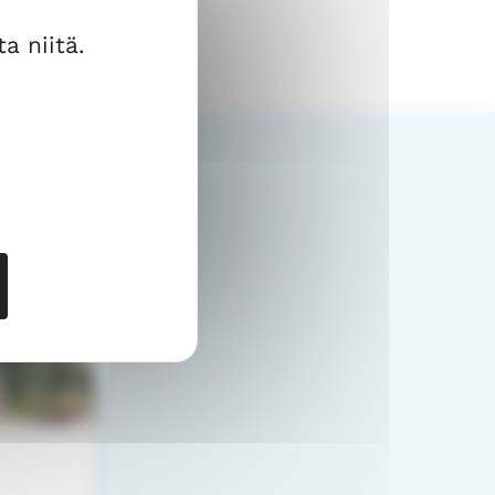
a niitä.