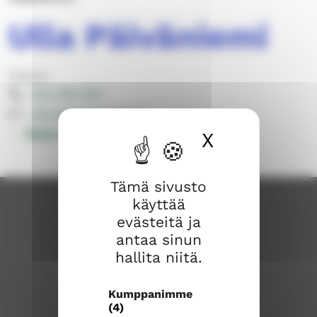
Ulla Päiväniemi
Papisto
044 769 1297
ulla.paivaniemi@evl.fi
Muut yhteystiedot
X
Piilota ev
Tämä sivusto
käyttää
evästeitä ja
antaa sinun
hallita niitä.
Kumppanimme
(4)
Rauman seurakunta