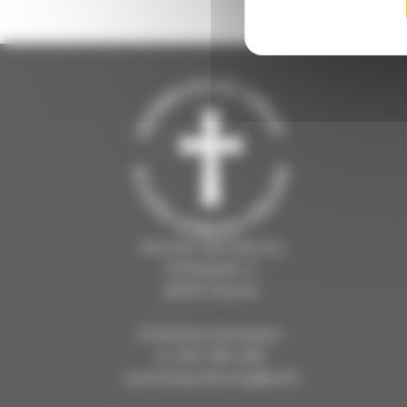
Rauman seurakunta
Kirkkokatu 2
26100 Rauma
Kirkkoherranvirasto:
p. 044 769 1216
rauma.seurakunta@evl.fi