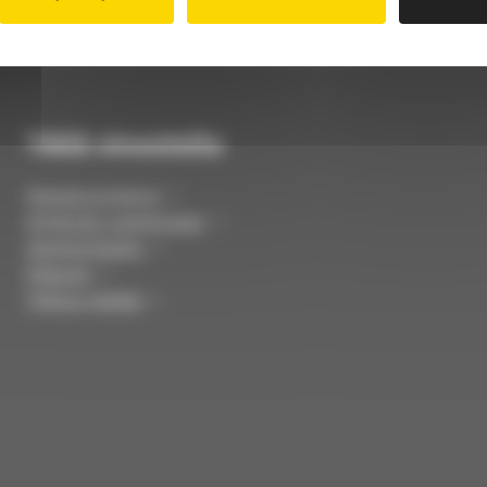
Tällä sivustolla
Palvelunumerot
Kirkkojen aukioloajat
Ajankohtaista
Palaute
Tietoa meistä