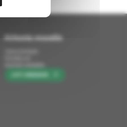
Kirkosta muualla
Tietoa kirkosta
Pinnalla nyt
Avoimet työpaikat
LIITY KIRKKOON