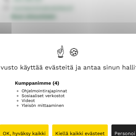
n
n
tuomas.kylmakoski@evl.fi
i
i
k
k
Muut yhteystiedot
e
e
vusto käyttää evästeitä ja antaa sinun hallit
Kumppanimme
(4)
Ohjelmointirajapinnat
Sosiaaliset verkostot
Videot
Yleisön mittaaminen
OK, hyväksy kaikki
Kiellä kaikki evästeet
Personoi