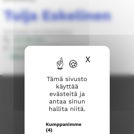
Tuija Eskelinen
Perheasiain neuvottelukeskus
044 769 1440
tuija.eskelinen@evl.fi
Muut yhteystiedot
X
Piilota ev
Tämä sivusto
käyttää
evästeitä ja
antaa sinun
hallita niitä.
Kumppanimme
(4)
Rauman seurakunta