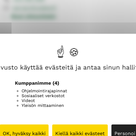
n
n
sari.jarnfors@evl.fi
i
i
k
k
Muut yhteystiedot
e
e
vusto käyttää evästeitä ja antaa sinun hallit
Kumppanimme
(4)
Ohjelmointirajapinnat
Sosiaaliset verkostot
Videot
Yleisön mittaaminen
OK, hyväksy kaikki
Kiellä kaikki evästeet
Personoi