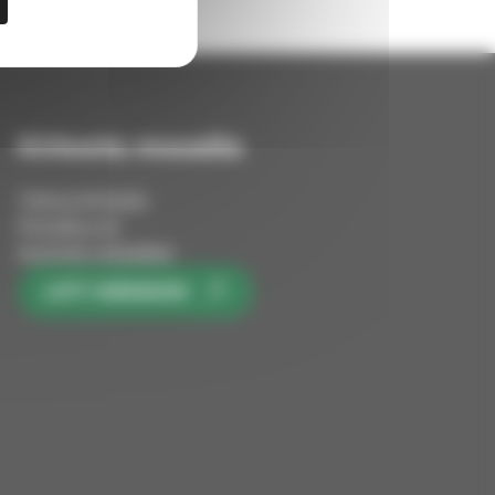
Kirkosta muualla
Tietoa kirkosta
Pinnalla nyt
Avoimet työpaikat
LIITY KIRKKOON