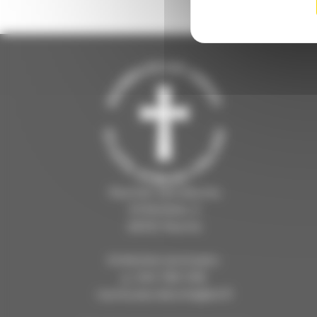
Rauman seurakunta
Kirkkokatu 2
26100 Rauma
Kirkkoherranvirasto:
p. 044 769 1216
rauma.seurakunta@evl.fi