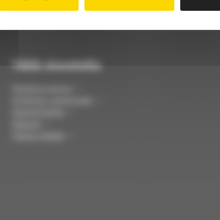
Tällä sivustolla
Palvelunumerot
Kirkkojen aukioloajat
Ajankohtaista
Palaute
Tietoa meistä