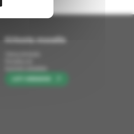
Kirkosta muualla
Tietoa kirkosta
Pinnalla nyt
Avoimet työpaikat
LIITY KIRKKOON