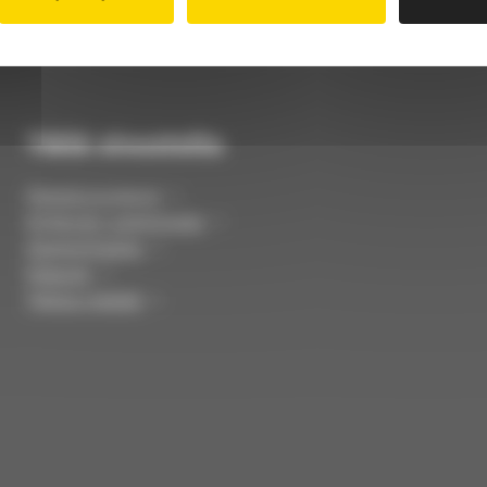
Tällä sivustolla
Palvelunumerot
Kirkkojen aukioloajat
Ajankohtaista
Palaute
Tietoa meistä