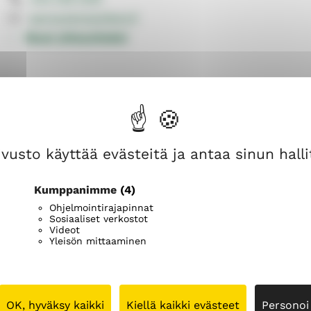
n
n
sanna.kemppi@evl.fi
i
i
k
k
Muut yhteystiedot
e
e
vusto käyttää evästeitä ja antaa sinun hallit
Kumppanimme
(4)
Ohjelmointirajapinnat
Sosiaaliset verkostot
Videot
Yleisön mittaaminen
OK, hyväksy kaikki
Kiellä kaikki evästeet
Personoi