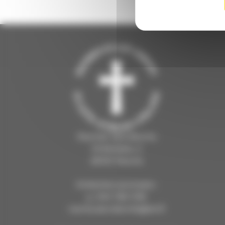
Rauman seurakunta
Kirkkokatu 2
26100 Rauma
Kirkkoherranvirasto:
p. 044 769 1216
rauma.seurakunta@evl.fi