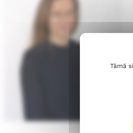
n
i
k
e
Tämä si