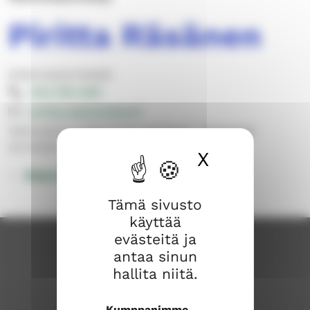
Piritta Räsänen
Diakoniatyöntekijät
044 769 1269
piritta.rasanen@evl.fi
Vanhustyö ja diakoninen perhetyö, virkavapaa
23.7.2026–7.10.2027
X
Piilota ev
Muut yhteystiedot
Tämä sivusto
käyttää
evästeitä ja
antaa sinun
hallita niitä.
Kumppanimme