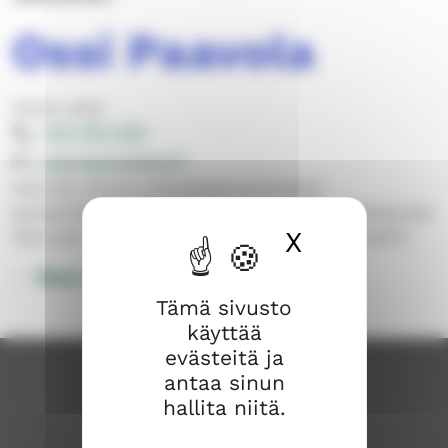
Ossi Paavola
Hauta-asiat
044 769 1339
ossi.paavola@evl.fi
Voit olla minuun yhteydessä esimerkiksi
siunaustilaisuuksiin liittyvissä käytännön järjestelyissä.
X
Piilota ev
Olen parhaiten tavoitettavissa tiistaista lauantaihin.
Muut yhteystiedot
Tämä sivusto
käyttää
evästeitä ja
antaa sinun
hallita niitä.