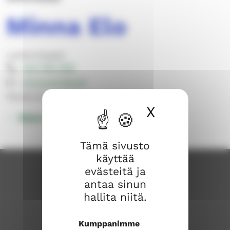
Minna Elo
Lastenohjaajat
044 769 1395
minna.elo@evl.fi
Päivähoitoyhteistyö
X
Piilota ev
Muut yhteystiedot
Tämä sivusto
käyttää
evästeitä ja
antaa sinun
hallita niitä.
Kumppanimme