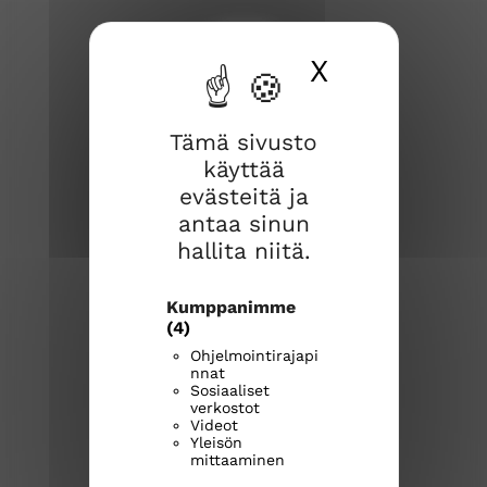
X
Piilota ev
Tämä sivusto
käyttää
evästeitä ja
Rauman seurakunta
antaa sinun
Kirkkokatu 2
26100 Rauma
hallita niitä.
Kirkkoherranvirasto:
Kumppanimme
p. 044 769 1216
(4)
rauma.seurakunta@evl.fi
Ohjelmointirajapi
nnat
Sosiaaliset
Seurakunnan palvelunumerot
verkostot
Videot
raumanseurakunta.fi
Yleisön
mittaaminen
R
R
R