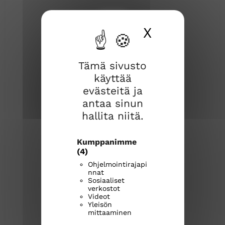
X
Piilota ev
Tämä sivusto
käyttää
evästeitä ja
Rauman seurakunta
antaa sinun
Kirkkokatu 2
26100 Rauma
hallita niitä.
Kirkkoherranvirasto:
Kumppanimme
p. 044 769 1216
(4)
rauma.seurakunta@evl.fi
Ohjelmointirajapi
nnat
Sosiaaliset
Seurakunnan palvelunumerot
verkostot
Videot
raumanseurakunta.fi
Yleisön
mittaaminen
R
R
R