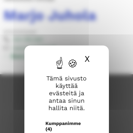
Marjo Juhola
Kiinteistöasiat
044 769 1327
marjo.juhola@evl.fi
Muut yhteystiedot
X
Piilota ev
Tämä sivusto
käyttää
evästeitä ja
antaa sinun
hallita niitä.
Kumppanimme
(4)
Rauman seurakunta