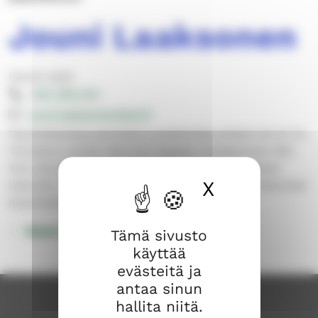
Jouni Laaksonen
Hauta-asiat
044 769 1411
jouni.laaksonen@evl.fi
Tavoitettavissa parhaiten puhelimitse arkisin klo 8–14.
Toimiston osoite: Monnan kappeli, Kodisjoentie 284.
Voit olla yhteydessä esim. hautapaikoista, tuhkan
X
Piilota ev
laskusta, muistomerkeistä ja hautausmaihin liittyvissä
kysymyksissä.
Muut yhteystiedot
Tämä sivusto
käyttää
evästeitä ja
antaa sinun
hallita niitä.