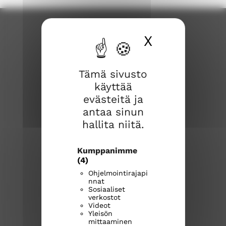
X
Piilota ev
Tämä sivusto
käyttää
evästeitä ja
Rauman seurakunta
antaa sinun
Kirkkokatu 2
hallita niitä.
26100 Rauma
Kumppanimme
Kirkkoherranvirasto:
(4)
p. 044 769 1216
Ohjelmointirajapi
rauma.seurakunta@evl.fi
nnat
Sosiaaliset
verkostot
Seurakunnan palvelunumerot
Videot
Yleisön
raumanseurakunta.fi
mittaaminen