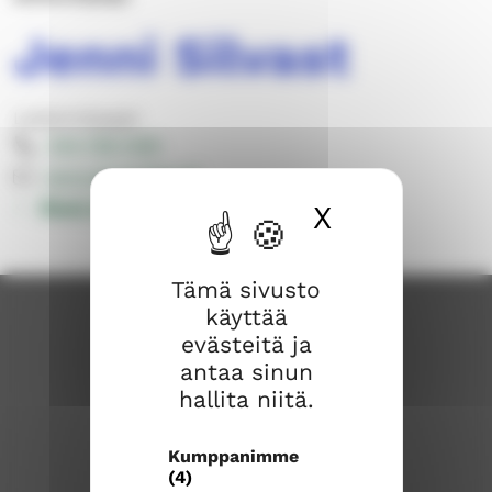
Jenni Silvast
Lastenohjaajat
044 769 1455
jenni.silvast@evl.fi
Muut yhteystiedot
X
Piilota ev
Tämä sivusto
käyttää
evästeitä ja
antaa sinun
hallita niitä.
Kumppanimme
(4)
Rauman seurakunta