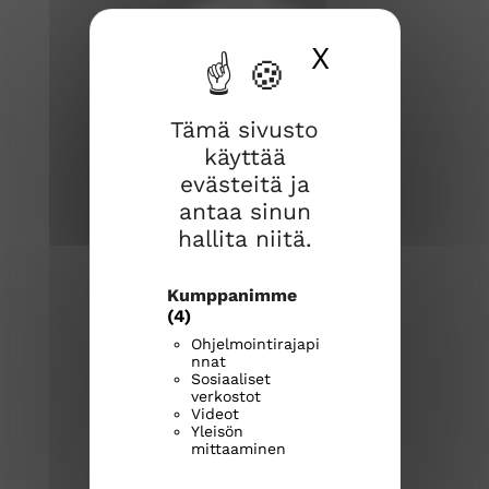
X
Piilota ev
Tämä sivusto
käyttää
Rauman seurakunta
evästeitä ja
Kirkkokatu 2
antaa sinun
26100 Rauma
hallita niitä.
Kirkkoherranvirasto:
Kumppanimme
p. 044 769 1216
(4)
rauma.seurakunta@evl.fi
Ohjelmointirajapi
nnat
Seurakunnan palvelunumerot
Sosiaaliset
verkostot
raumanseurakunta.fi
Videot
Yleisön
R
R
R
mittaaminen
a
a
a