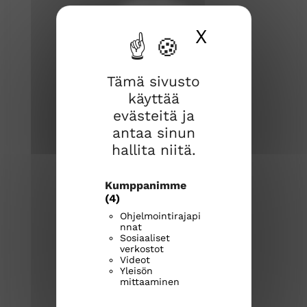
X
Piilota ev
Tämä sivusto
käyttää
Rauman seurakunta
evästeitä ja
Kirkkokatu 2
antaa sinun
26100 Rauma
hallita niitä.
Kirkkoherranvirasto:
Kumppanimme
p. 044 769 1216
(4)
rauma.seurakunta@evl.fi
Ohjelmointirajapi
nnat
Seurakunnan palvelunumerot
Sosiaaliset
verkostot
raumanseurakunta.fi
Videot
Yleisön
R
R
R
mittaaminen
a
a
a