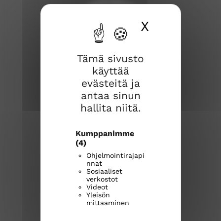
X
Piilota ev
Tämä sivusto
käyttää
Rauman seurakunta
evästeitä ja
Kirkkokatu 2
antaa sinun
26100 Rauma
hallita niitä.
Kirkkoherranvirasto:
Kumppanimme
p. 044 769 1216
(4)
rauma.seurakunta@evl.fi
Ohjelmointirajapi
nnat
Seurakunnan palvelunumerot
Sosiaaliset
verkostot
raumanseurakunta.fi
Videot
Yleisön
R
R
R
mittaaminen
a
a
a