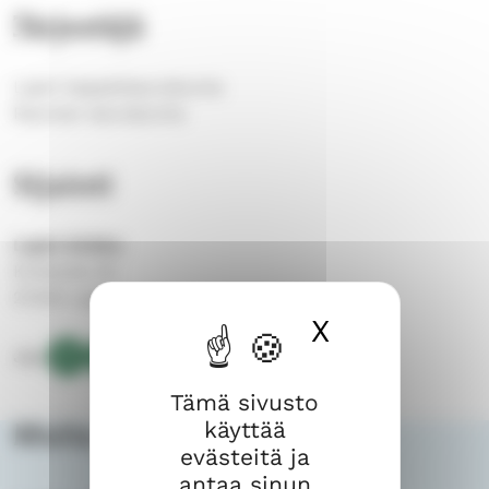
Järjestäjä
Lapin kappeliseurakunta
Rauman seurakunta
Sijainti
Lapin kirkko
Kirkkotie 23
27230 Lappi
X
Piilota ev
Jaa:
Kopioi
J
J
J
Tämä sivusto
linkki
a
a
a
käyttää
Muita tapahtumia
tälle
a
a
a
evästeitä ja
sivulle
p
p
p
antaa sinun