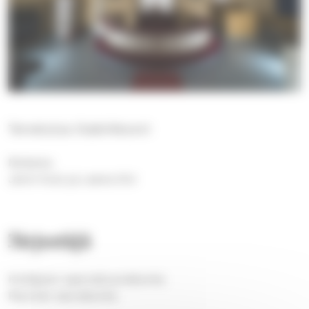
Tervetuloa iltakirkkoon!
Mukana:
Jenni Kulo ja Leena Kivi
Järjestäjä
Kodisjoen saarnahuonekunta
Rauman seurakunta