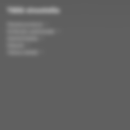
Tällä sivustolla
Palvelunumerot
Kirkkojen aukioloajat
Ajankohtaista
Palaute
Tietoa meistä