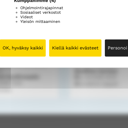
Kumppanimme
(4)
Ohjelmointirajapinnat
Sosiaaliset verkostot
Videot
Yleisön mittaaminen
OK, hyväksy kaikki
Kiellä kaikki evästeet
Personoi
peliseurakunta, Rauman
Rauman seurakunta
Kesäillan hartaus
ta
rin konfirmaatio
su 9.8.2026
18.00
.2026
13.00
Kordelinin kappeli
irkko