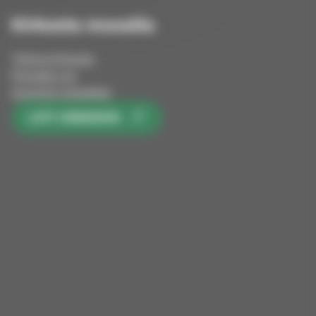
Kirkosta muualla
Tietoa kirkosta
Pinnalla nyt
Avoimet työpaikat
LIITY KIRKKOON